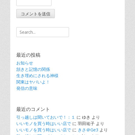
Search
for:
最近の投稿
お知らせ
頷きと記憶の関係
生き埋めにされる神様
関東はヤバいよ！
発信の意味
最近のコメント
引っ越しは聞いておいで！：１
に
ゆき
より
いいモノを買う時はいい店で
に
羽田祐子
より
いいモノを買う時はいい店で
に
きさ＠Ge3
より