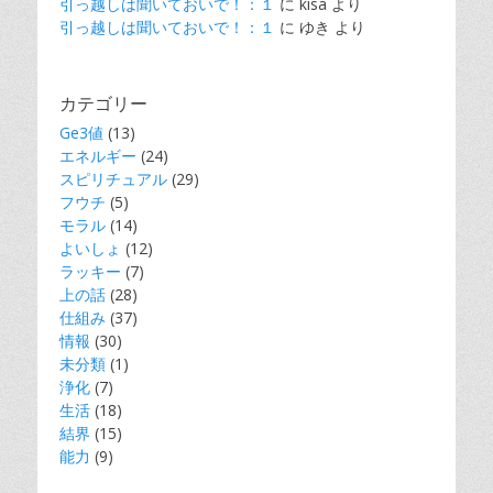
引っ越しは聞いておいで！：１
に
kisa
より
引っ越しは聞いておいで！：１
に
ゆき
より
カテゴリー
Ge3値
(13)
エネルギー
(24)
スピリチュアル
(29)
フウチ
(5)
モラル
(14)
よいしょ
(12)
ラッキー
(7)
上の話
(28)
仕組み
(37)
情報
(30)
未分類
(1)
浄化
(7)
生活
(18)
結界
(15)
能力
(9)