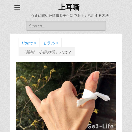
上耳噺
うえに聞いた情報を実生活で上手く活用する方法
Search
for:
Home
»
モラル
»
「親指、小指の話」とは？