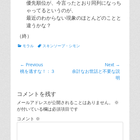
優先順位が、今言ったとおり同列になっち
ゃってるというのが、
最近のわからない現象のほとんどのことと
違うかな？
（終）
Categories
Tags
モラル
スキンソープ・シモン
投
← Previous
Next →
Previous
Next
桃を逃すな！：３
余計なお世話と不要な説
稿
post:
post:
明
ナ
ビ
コメントを残す
ゲ
メールアドレスが公開されることはありません。
※
ー
が付いている欄は必須項目です
シ
コメント
※
ョ
ン