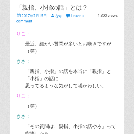
「親指、小指の話」とは？
Posted
Author
1,800 views
2017年7月15日
なゆ
Leave a
on
comment
りこ：
最近、細かい質問が多いとお嘆きですが
（笑）
きさ：
「親指、小指」の話を本当に「親指」と
「小指」の話に
思ってるような気がして嘆かわしい。
りこ：
（笑）
きさ：
「その質問は、親指、小指の話やろ」って
指摘したら、