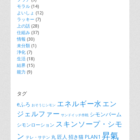
モラル
(14)
よいしょ
(12)
ラッキー
(7)
上の話
(28)
仕組み
(37)
情報
(30)
未分類
(1)
浄化
(7)
生活
(18)
結界
(15)
能力
(9)
タグ
エネルギー水
エン
eふろ
おそうじシモン
ジェルファー
シモンバーム
サンドイッチ作戦
スキンソープ・シモ
シモンローション
昇氣
ン
匠人
招き猫 PLAN1
丸
テレ・サテン