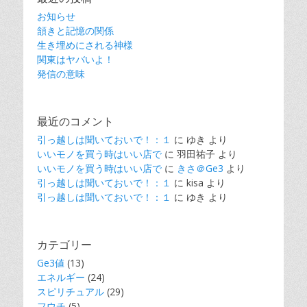
お知らせ
頷きと記憶の関係
生き埋めにされる神様
関東はヤバいよ！
発信の意味
最近のコメント
引っ越しは聞いておいで！：１
に
ゆき
より
いいモノを買う時はいい店で
に
羽田祐子
より
いいモノを買う時はいい店で
に
きさ＠Ge3
より
引っ越しは聞いておいで！：１
に
kisa
より
引っ越しは聞いておいで！：１
に
ゆき
より
カテゴリー
Ge3値
(13)
エネルギー
(24)
スピリチュアル
(29)
フウチ
(5)