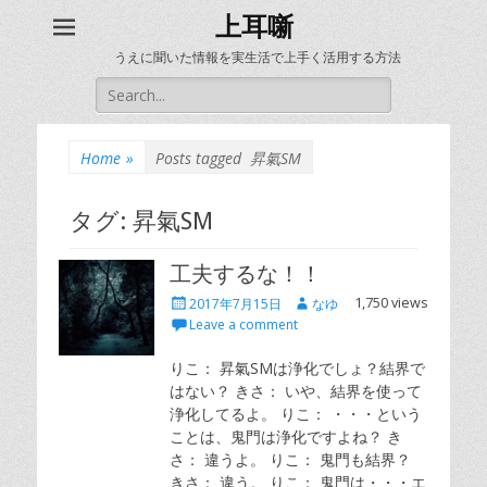
上耳噺
うえに聞いた情報を実生活で上手く活用する方法
Search
for:
Home
»
Posts tagged
昇氣SM
タグ:
昇氣SM
工夫するな！！
Posted
Author
1,750 views
2017年7月15日
なゆ
on
Leave a comment
りこ： 昇氣SMは浄化でしょ？結界で
はない？ きさ： いや、結界を使って
浄化してるよ。 りこ： ・・・という
ことは、鬼門は浄化ですよね？ き
さ： 違うよ。 りこ： 鬼門も結界？
きさ： 違う。 りこ： 鬼門は・・・エ