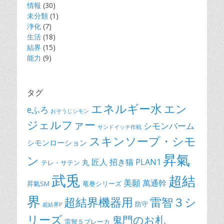
情報
(30)
未分類
(1)
浄化
(7)
生活
(18)
結界
(15)
能力
(9)
タグ
エネルギー水
エン
eふろ
おそうじシモン
ジェルファー
シモンバーム
サンドイッチ作戦
スキンソープ・シモ
シモンローション
昇氣
ン
匠人
招き猫 PLAN1
丸
テレ・サテン
武兎
超結
美願
萬通幹
昇氣SM
竜巻シリーズ
界
超結界機器用
雷智３シ
防守
超結界P
リーズ
鬼門のお札
雷智５ブレーカ