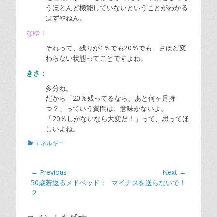
うほとんど機能していないということがわかる
はずやねん。
なゆ：
それって、残りが1％でも20％でも、さほど変
わらない状態ってことですよね。
きさ：
多分ね。
だから「20％残ってるなら、あと何ヶ月持
つ？」っていう質問は、意味がないよ。
「20％しかないなら大変だ！」って、思ってほ
しいよね。
Categories
エネルギー
投
← Previous
Next →
Previous
Next
50歳若返るメドベッド：
マイナスを送らないで！
稿
post:
post:
２
ナ
ビ