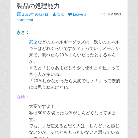
製品の処理能力
Posted
Author
1,519 views
2023年9月27日
なゆ
Leave a
on
comment
きさ：
武兎
などのエネルギーグッズの「残りのエネル
ギーはどれくらいですか？」っていうメールが
来て、調べたら20％くらいだったとするやん
か。
すると「じゃあまだもう少し使えますね」って
言う人が多いね。
「20％しかなかったら大変でしょ！」って僕的
には思うねんけどね。
なゆ：
大変ですよ！
私は30％を切ったら体がしんどくなってきま
す。
でも、まだ使えると思う人は、しんどいと感じ
ないのか、それとももったいないと思っている