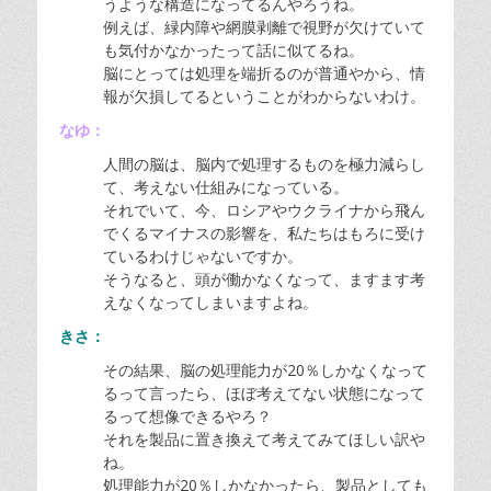
うような構造になってるんやろうね。
例えば、緑内障や網膜剥離で視野が欠けていて
も気付かなかったって話に似てるね。
脳にとっては処理を端折るのが普通やから、情
報が欠損してるということがわからないわけ。
なゆ：
人間の脳は、脳内で処理するものを極力減らし
て、考えない仕組みになっている。
それでいて、今、ロシアやウクライナから飛ん
でくるマイナスの影響を、私たちはもろに受け
ているわけじゃないですか。
そうなると、頭が働かなくなって、ますます考
えなくなってしまいますよね。
きさ：
その結果、脳の処理能力が20％しかなくなって
るって言ったら、ほぼ考えてない状態になって
るって想像できるやろ？
それを製品に置き換えて考えてみてほしい訳や
ね。
処理能力が20％しかなかったら、製品としても