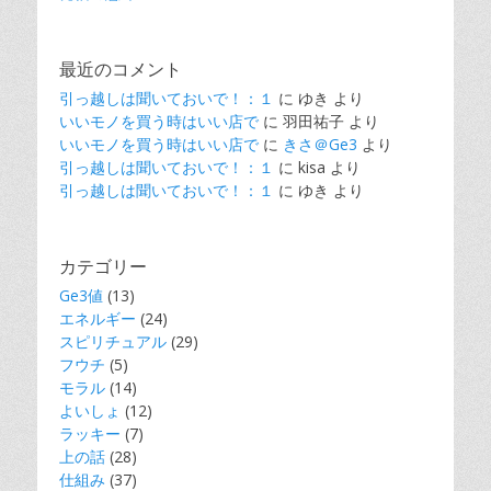
最近のコメント
引っ越しは聞いておいで！：１
に
ゆき
より
いいモノを買う時はいい店で
に
羽田祐子
より
いいモノを買う時はいい店で
に
きさ＠Ge3
より
引っ越しは聞いておいで！：１
に
kisa
より
引っ越しは聞いておいで！：１
に
ゆき
より
カテゴリー
Ge3値
(13)
エネルギー
(24)
スピリチュアル
(29)
フウチ
(5)
モラル
(14)
よいしょ
(12)
ラッキー
(7)
上の話
(28)
仕組み
(37)