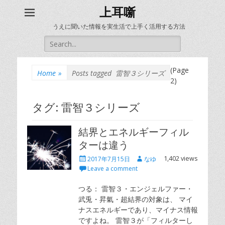
上耳噺
うえに聞いた情報を実生活で上手く活用する方法
Search
for:
(Page
Home
»
Posts tagged
雷智３シリーズ
2)
タグ:
雷智３シリーズ
結界とエネルギーフィル
ターは違う
Posted
Author
1,402 views
2017年7月15日
なゆ
on
Leave a comment
つる： 雷智３・エンジェルファー・
武兎・昇氣・超結界の対象は、 マイ
ナスエネルギーであり、マイナス情報
ですよね。 雷智３が「フィルターし