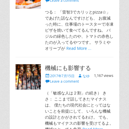
Leave a comment
つる： 「雷智3でカリッとpizza☆」
であげた話なんですけども、 お腹減
った時に、仕事場のトースターで冷凍
ピザを焼いて食べてるんですね。 バ
ジルの緑色したのや、トマトの赤色し
たのが入ってるやつです。 サラミや
オリーブが
Read More …
機械にも影響する
Posted
Author
1,167 views
2017年7月15日
なゆ
on
Leave a comment
（「敏感な人は２割」の続き） き
さ： ここまで話してきたマイナス
は、 僕たちの現代社会にとってはな
いことを前提にして、 いろんな機械
の設計とかがされてるわけ。 でも、
機械もマイナスの影響を受けてるよ。