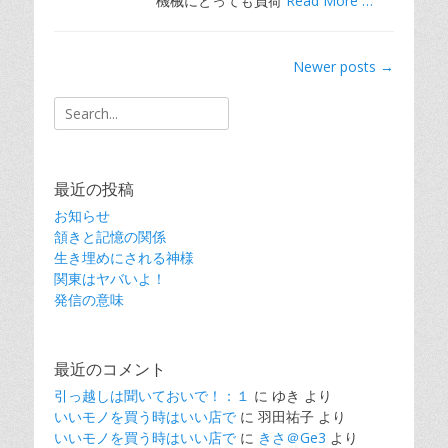
機械にとっても負荷
Read More …
Post
Newer posts
→
navigation
Search
for:
最近の投稿
お知らせ
頷きと記憶の関係
生き埋めにされる神様
関東はヤバいよ！
発信の意味
最近のコメント
引っ越しは聞いておいで！：１
に
ゆき
より
いいモノを買う時はいい店で
に
羽田祐子
より
いいモノを買う時はいい店で
に
きさ＠Ge3
より