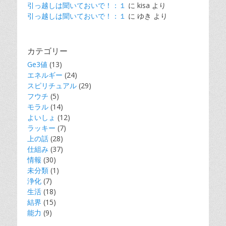
引っ越しは聞いておいで！：１
に
kisa
より
引っ越しは聞いておいで！：１
に
ゆき
より
カテゴリー
Ge3値
(13)
エネルギー
(24)
スピリチュアル
(29)
フウチ
(5)
モラル
(14)
よいしょ
(12)
ラッキー
(7)
上の話
(28)
仕組み
(37)
情報
(30)
未分類
(1)
浄化
(7)
生活
(18)
結界
(15)
能力
(9)