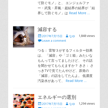
て防ぐモノ」と、 エンジェルファ
ー・武兎・昇氣・超結界の結界が「結
界して防ぐモノ」は
Read More …
減容する
Posted
Author
1,848 views
2017年7月15日
なゆ
on
Leave a comment
つる： 雷智３がするフィルター効果
は、 「減容」や「ゴミ箱」みたいな
もんって言ってましたけど、 その話
を聞かせてもらえますか？ きさ： さ
っきTVで見てたんやけど、原発の
「減容」の話をしてたんよ。 低濃度
汚染水があって、
Read More …
エネルギーの選別
Posted
Author
1,294 views
2017年7月15日
なゆ
on